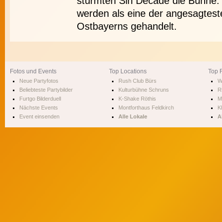
stürmten Sin Decade die Bühne.
werden als eine der angesagte
Ostbayerns gehandelt.
Fotos und Events
Top Locations
Top 
Neue Partyfotos
Rush Club Bürs
W
Beliebteste Partybilder
Kulturbühne Schruns
R
Furtgo Bilderduell
K-Shake Röthis
M
Nächste Events
Montforthaus Feldkirch
Kl
Event einsenden
Alle Lokale
A