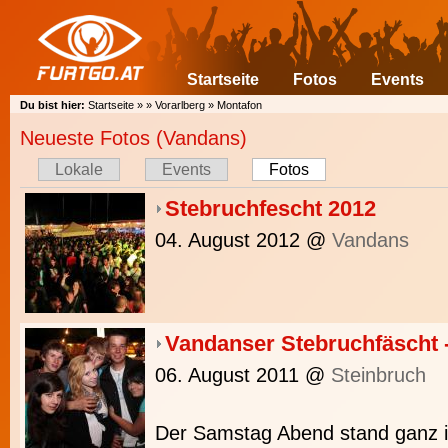
Startseite
Fotos
Events
Du bist hier:
Startseite
»
»
Vorarlberg
»
Montafon
Neueste Fotos (Vandans)
Lokale
Events
Fotos
Stebruchfescht 2012
04. August 2012
@
Vandans
Vandanser Stebruchfäscht 
06. August 2011
@
Steinbruch
Der Samstag Abend stand ganz 