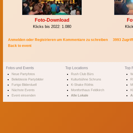
Foto-Download
Fo
Klicks bis 2022:
1.080
Klic
Anmelden
oder
Registrieren
um Kommentare zu schreiben
3993 Zugrif
Back to event
Fotos und Events
Top Locations
Top 
Neue Partyfotos
Rush Club Bürs
W
Beliebteste Partybilder
Kulturbühne Schruns
R
Furtgo Bilderduell
K-Shake Röthis
M
Nächste Events
Montforthaus Feldkirch
Kl
Event einsenden
Alle Lokale
A