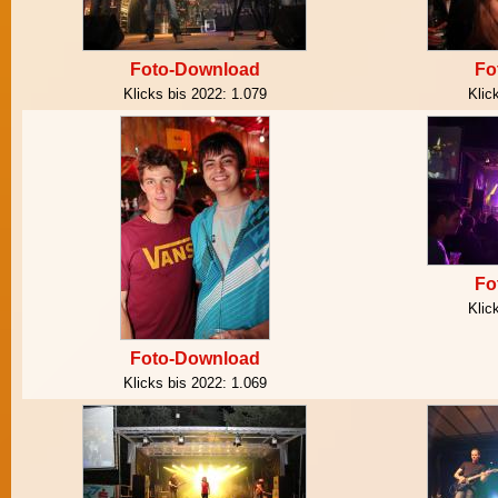
Foto-Download
Fo
Klicks bis 2022:
1.079
Klic
Fo
Klic
Foto-Download
Klicks bis 2022:
1.069