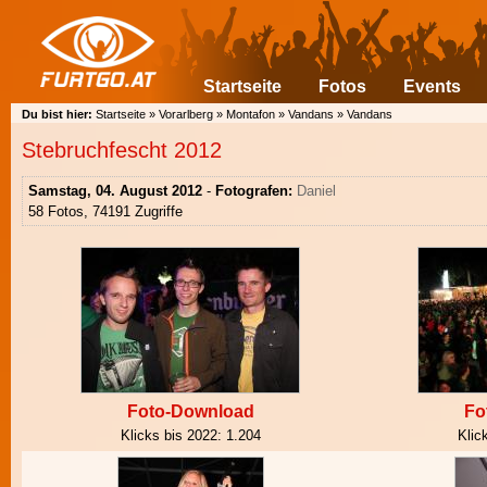
Startseite
Fotos
Events
Du bist hier:
Startseite
»
Vorarlberg
»
Montafon
»
Vandans
»
Vandans
Stebruchfescht 2012
Samstag, 04. August 2012
-
Fotografen:
Daniel
58 Fotos, 74191 Zugriffe
Foto-Download
Fo
Klicks bis 2022:
1.204
Klic