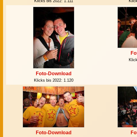
Klicks bis 2022:
1.111
Klic
Fo
Klic
Foto-Download
Klicks bis 2022:
1.120
Foto-Download
Fo