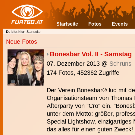
Startseite
Fotos
Events
Du bist hier:
Startseite
Neue Fotos
Bonesbar Vol. II - Samstag
07. Dezember 2013
@
Schruns
174 Fotos, 452362 Zugriffe
Der Verein Bonesbar® lud mit d
Organisationsteam von Thomas 
Afterparty von "Cro" ein. "Bones
unter dem Motto: größer, profess
Special Lightshow, einzigartige
das alles für einen guten Zwec