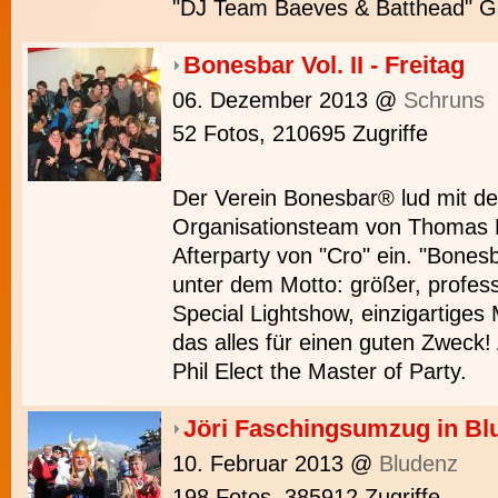
"DJ Team Baeves & Batthead" G
Bonesbar Vol. II - Freitag
06. Dezember 2013
@
Schruns
52 Fotos, 210695 Zugriffe
Der Verein Bonesbar® lud mit d
Organisationsteam von Thomas 
Afterparty von "Cro" ein. "Bones
unter dem Motto: größer, profess
Special Lightshow, einzigartige
das alles für einen guten Zweck
Phil Elect the Master of Party.
Jöri Faschingsumzug in Bl
10. Februar 2013
@
Bludenz
198 Fotos, 385912 Zugriffe