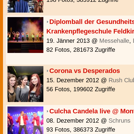
Diplomball der Gesundheit
Krankenpflegeschule Feldki
19. Jänner 2013
@
Messehalle
,
82 Fotos, 281673 Zugriffe
Corona vs Desperados
15. Dezember 2012
@
Rush Clu
56 Fotos, 199602 Zugriffe
Culcha Candela live @ Mon
08. Dezember 2012
@
Schruns
93 Fotos, 386373 Zugriffe