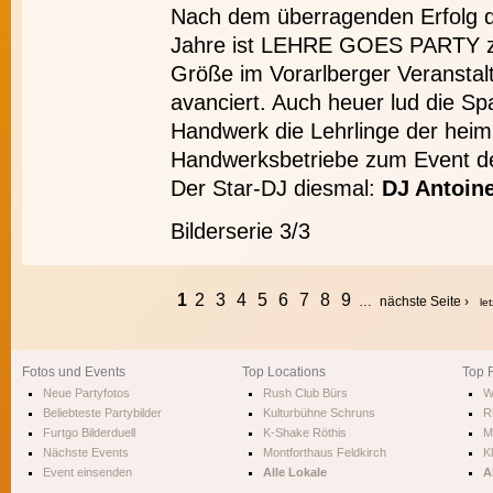
Nach dem überragenden Erfolg 
Jahre ist LEHRE GOES PARTY zu
Größe im Vorarlberger Veranstal
avanciert. Auch heuer lud die S
Handwerk die Lehrlinge der heim
Handwerksbetriebe zum Event de
Der Star-DJ diesmal:
DJ Antoine
Bilderserie 3/3
1
2
3
4
5
6
7
8
9
…
nächste Seite ›
le
Fotos und Events
Top Locations
Top 
Neue Partyfotos
Rush Club Bürs
W
Beliebteste Partybilder
Kulturbühne Schruns
R
Furtgo Bilderduell
K-Shake Röthis
M
Nächste Events
Montforthaus Feldkirch
Kl
Event einsenden
Alle Lokale
A