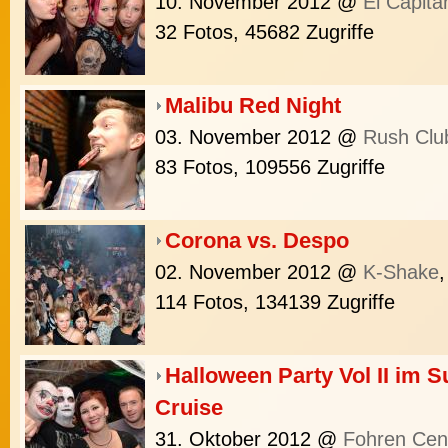
10. November 2012
@
El Capitá
32 Fotos, 45682 Zugriffe
Malibu Red Night
03. November 2012
@
Rush Clu
83 Fotos, 109556 Zugriffe
Corona vs. Despo
02. November 2012
@
K-Shake
114 Fotos, 134139 Zugriffe
Halloween Party Vol II im 
Cruise
31. Oktober 2012
@
Fohren Cen