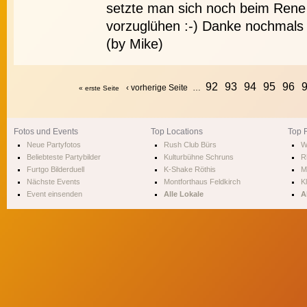
setzte man sich noch beim Re
vorzuglühen :-) Danke nochmals
(by Mike)
92
93
94
95
96
‹ vorherige Seite
…
« erste Seite
Fotos und Events
Top Locations
Top 
Neue Partyfotos
Rush Club Bürs
W
Beliebteste Partybilder
Kulturbühne Schruns
R
Furtgo Bilderduell
K-Shake Röthis
M
Nächste Events
Montforthaus Feldkirch
Kl
Event einsenden
Alle Lokale
A