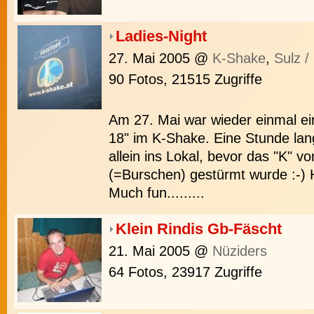
Ladies-Night
27. Mai 2005
@
K-Shake
,
Sulz /
90 Fotos, 21515 Zugriffe
Am 27. Mai war wieder einmal ei
18" im K-Shake. Eine Stunde lan
allein ins Lokal, bevor das "K" v
(=Burschen) gestürmt wurde :-) H
Much fun.........
Klein Rindis Gb-Fäscht
21. Mai 2005
@
Nüziders
64 Fotos, 23917 Zugriffe