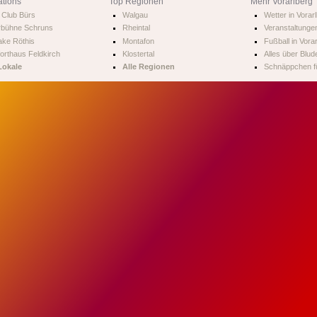
ations
Top Regionen
Mehr Vorarlberg
Club Bürs
Walgau
Wetter in Vorar
rbühne Schruns
Rheintal
Veranstaltungen
ke Röthis
Montafon
Fußball in Vora
orthaus Feldkirch
Klostertal
Alles über Blud
Lokale
Alle Regionen
Schnäppchen fü