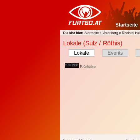
Startseite
Du bist hier:
Startseite
»
Vorarlberg
»
Rheintal ink
Lokale (Sulz / Röthis)
Lokale
Events
K-Shake