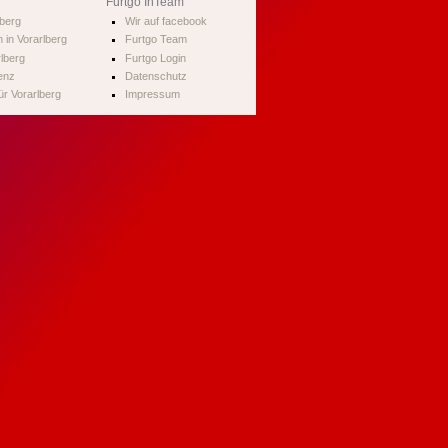
Furtgo InTeam
lberg
Wir auf facebook
 in Vorarlberg
Furtgo Team
rlberg
Furtgo Login
enz
Datenschutz
r Vorarlberg
Impressum