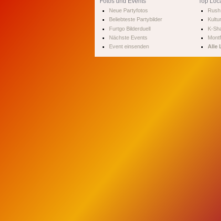
Fotos und Events
Top Loc
Neue Partyfotos
Rush 
Beliebteste Partybilder
Kultu
Furtgo Bilderduell
K-Sha
Nächste Events
Montf
Event einsenden
Alle 