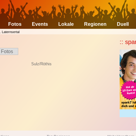
Fotos
Events
Lokale
Regionen
Duell
l. Laternsertal
:: spa
Fotos
Sulz/Röthis