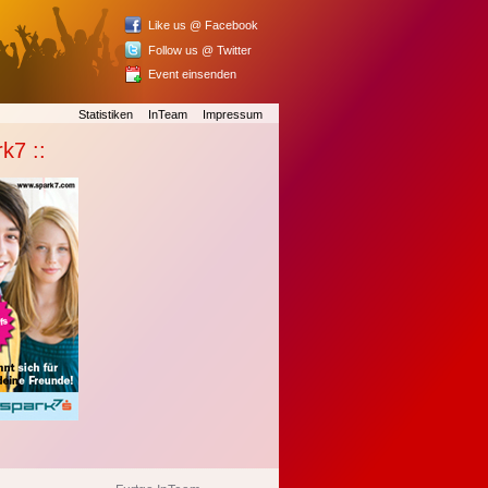
Like us @ Facebook
Follow us @ Twitter
Event einsenden
Statistiken
InTeam
Impressum
rk7 ::