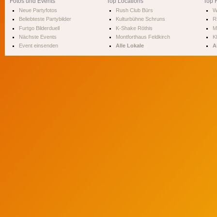
Fotos und Events
Top Locations
Top 
Neue Partyfotos
Rush Club Bürs
W
Beliebteste Partybilder
Kulturbühne Schruns
R
Furtgo Bilderduell
K-Shake Röthis
M
Nächste Events
Montforthaus Feldkirch
Kl
Event einsenden
Alle Lokale
A