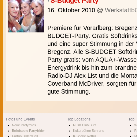
S-Budget Party
16. Oktober 2010
@
Werkstattb
Premiere für Vorarlberg: Bregenz 
BUDGET-Party. Gratis Softdrinks
und eine super Stimmung in der
Bregenz. Alle S-BUDGET Softdri
Party gratis: vom AQUA+-Wasser
Energydrink bis hin zum brandn
Radio-DJ Alex List und die Mont
Coverband McDriver, sorgten für
gute Stimmung.
Fotos und Events
Top Locations
Top 
Neue Partyfotos
Rush Club Bürs
W
Beliebteste Partybilder
Kulturbühne Schruns
R
Furtgo Bilderduell
K-Shake Röthis
M