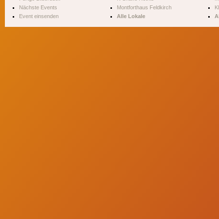
Nächste Events
Montforthaus Feldkirch
Kl
Event einsenden
Alle Lokale
A