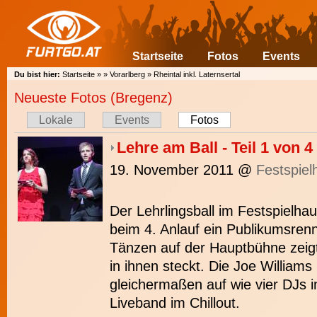
Startseite
Fotos
Events
Du bist hier:
Startseite
»
»
Vorarlberg
»
Rheintal inkl. Laternsertal
Neueste Fotos (Bregenz)
Lokale
Events
Fotos
Lehre am Ball - Teil 1 von 4
19. November 2011
@
Festspiel
Der Lehrlingsball im Festspielh
beim 4. Anlauf ein Publikumsrenn
Tänzen auf der Hauptbühne zeigt
in ihnen steckt. Die Joe Williams
gleichermaßen auf wie vier DJs i
Liveband im Chillout.