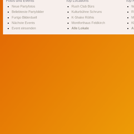
Fotos und Events
Top Locations
Top 
Neue Partyfotos
Rush Club Bürs
W
Beliebteste Partybilder
Kulturbühne Schruns
R
Furtgo Bilderduell
K-Shake Röthis
M
Nächste Events
Montforthaus Feldkirch
Kl
Event einsenden
Alle Lokale
A