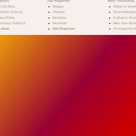
ations
Top Regionen
Mehr Vorarlberg
Club Bürs
Walgau
Wetter in Vorar
rbühne Schruns
Rheintal
Veranstaltungen
ke Röthis
Montafon
Fußball in Vora
orthaus Feldkirch
Klostertal
Alles über Blud
Lokale
Alle Regionen
Schnäppchen fü