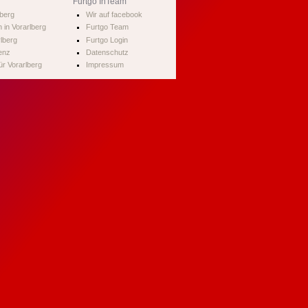
Furtgo InTeam
lberg
Wir auf facebook
 in Vorarlberg
Furtgo Team
rlberg
Furtgo Login
enz
Datenschutz
r Vorarlberg
Impressum