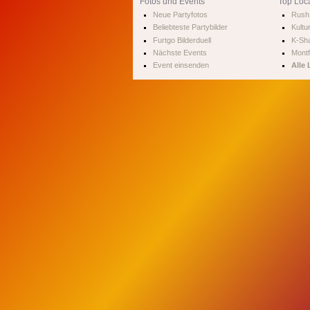
Fotos und Events
Top Loc
Neue Partyfotos
Rush 
Beliebteste Partybilder
Kultu
Furtgo Bilderduell
K-Sha
Nächste Events
Montf
Event einsenden
Alle 