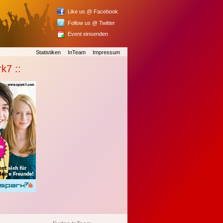
Like us @ Facebook
Follow us @ Twitter
Event einsenden
Statistiken
InTeam
Impressum
rk7 ::