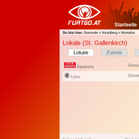
Startseite
Du bist hier:
Startseite
»
Vorarlberg
»
Montafon
Lokale (St. Gallenkirch)
Lokale
Events
Gemei
Aquarena
Silvre
Limo