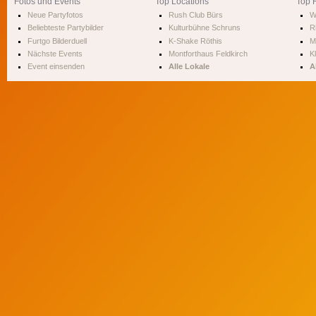
Fotos und Events
Top Locations
Top 
Neue Partyfotos
Rush Club Bürs
W
Beliebteste Partybilder
Kulturbühne Schruns
R
Furtgo Bilderduell
K-Shake Röthis
M
Nächste Events
Montforthaus Feldkirch
Kl
Event einsenden
Alle Lokale
A