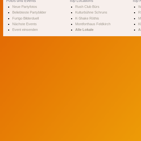
Fotos und Events
Top Locations
Top 
Neue Partyfotos
Rush Club Bürs
W
Beliebteste Partybilder
Kulturbühne Schruns
R
Furtgo Bilderduell
K-Shake Röthis
M
Nächste Events
Montforthaus Feldkirch
Kl
Event einsenden
Alle Lokale
A