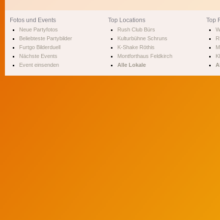
Fotos und Events
Top Locations
Top 
Neue Partyfotos
Rush Club Bürs
W
Beliebteste Partybilder
Kulturbühne Schruns
R
Furtgo Bilderduell
K-Shake Röthis
M
Nächste Events
Montforthaus Feldkirch
Kl
Event einsenden
Alle Lokale
A