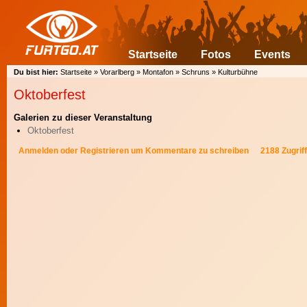
Startseite
Fotos
Events
Du bist hier:
Startseite
»
Vorarlberg
»
Montafon
»
Schruns
»
Kulturbühne
Oktoberfest
Galerien zu dieser Veranstaltung
Oktoberfest
Anmelden
oder
Registrieren
um Kommentare zu schreiben
2188 Zugrif