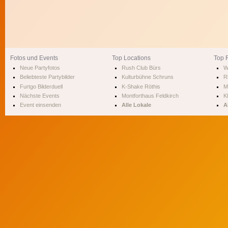
Fotos und Events
Top Locations
Top 
Neue Partyfotos
Rush Club Bürs
W
Beliebteste Partybilder
Kulturbühne Schruns
R
Furtgo Bilderduell
K-Shake Röthis
M
Nächste Events
Montforthaus Feldkirch
Kl
Event einsenden
Alle Lokale
A