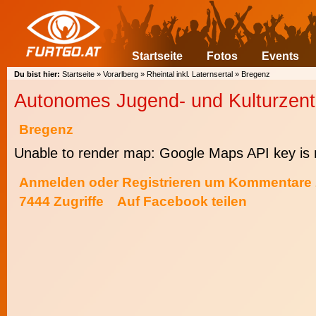
Startseite
Fotos
Events
Du bist hier:
Startseite
»
Vorarlberg
»
Rheintal inkl. Laternsertal
»
Bregenz
Autonomes Jugend- und Kulturzen
Bregenz
Unable to render map: Google Maps API key is 
Anmelden
oder
Registrieren
um Kommentare z
7444 Zugriffe
Auf Facebook teilen