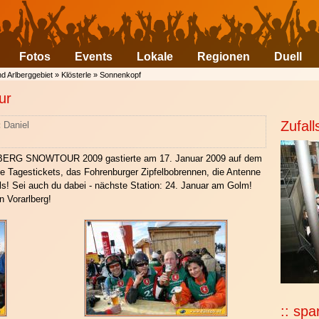
Fotos
Events
Lokale
Regionen
Duell
nd Arlberggebiet
»
Klösterle
»
Sonnenkopf
ur
Zufall
:
Daniel
BERG SNOWTOUR 2009 gastierte am 17. Januar 2009 auf dem
e Tagestickets, das Fohrenburger Zipfelbobrennen, die Antenne
s! Sei auch du dabei - nächste Station: 24. Januar am Golm!
in Vorarlberg!
:: spa