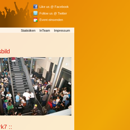
Like us @ Facebook
Follow us @ Twitter
Event einsenden
Statistiken
InTeam
Impressum
sbild
rk7 ::