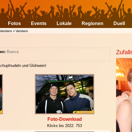
Fotos
Events
Lokale
Regionen
Duell
Vandans
»
Vandans
Zufall
en:
Bianca
 Schupfnudeln und Glühwein!
Foto-Download
Klicks bis 2022:
753