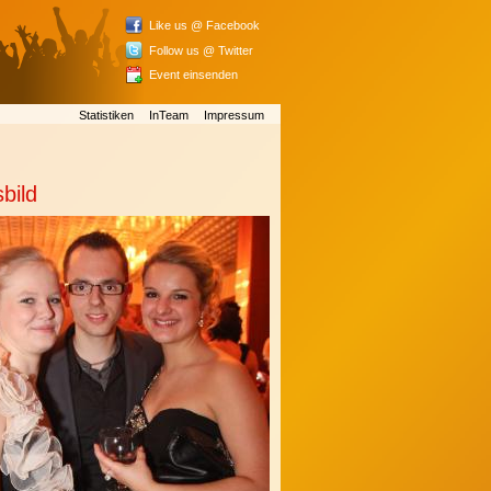
Like us @ Facebook
Follow us @ Twitter
Event einsenden
Statistiken
InTeam
Impressum
sbild