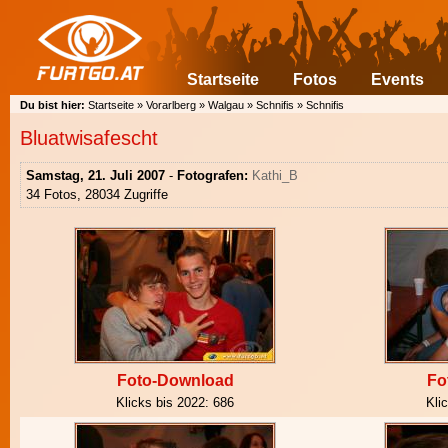
Startseite
Fotos
Events
Du bist hier:
Startseite
»
Vorarlberg
»
Walgau
»
Schnifis
»
Schnifis
Bluatwisafescht
Samstag, 21. Juli 2007
-
Fotografen:
Kathi_B
34 Fotos, 28034 Zugriffe
Foto-Download
Fo
Klicks bis 2022:
686
Kli