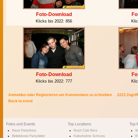
Foto-Download
Fo
Klicks bis 2022:
856
Kli
Foto-Download
Fo
Klicks bis 2022:
777
Kli
Anmelden
oder
Registrieren
um Kommentare zu schreiben
2223 Zugrif
Back to event
Fotos und Events
Top Locations
Top 
Neue Partyfotos
Rush Club Bürs
W
Beliebteste Partybilder
Kulturbühne Schruns
R