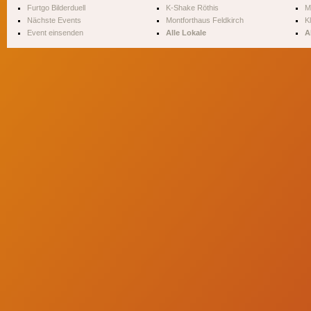
Furtgo Bilderduell
K-Shake Röthis
M
Nächste Events
Montforthaus Feldkirch
Kl
Event einsenden
Alle Lokale
A