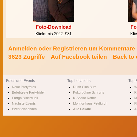
Foto-Download
Fo
Klicks bis 2022:
981
Kli
Anmelden
oder
Registrieren
um Kommentare z
3623 Zugriffe
Auf Facebook teilen
Back to 
Fotos und Events
Top Locations
Top 
Neue Partyfotos
Rush Club Bürs
W
Beliebteste Partybilder
Kulturbühne Schruns
R
Furtgo Bilderduell
K-Shake Röthis
M
Nächste Events
Montforthaus Feldkirch
Kl
Event einsenden
Alle Lokale
A