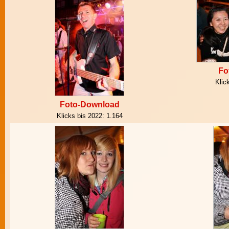
Fo
Klic
Foto-Download
Klicks bis 2022:
1.164