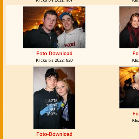
Klicks bis 2022:
967
Kli
Foto-Download
Fo
Klicks bis 2022:
920
Kli
Fo
Kli
Foto-Download