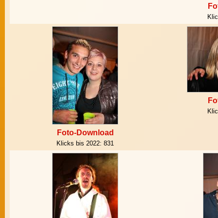
Fo
Kli
Fo
Kli
Foto-Download
Klicks bis 2022:
831