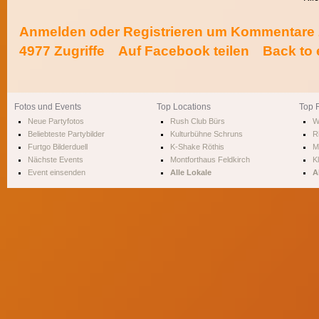
Anmelden
oder
Registrieren
um Kommentare z
4977 Zugriffe
Auf Facebook teilen
Back to 
Fotos und Events
Top Locations
Top 
Neue Partyfotos
Rush Club Bürs
W
Beliebteste Partybilder
Kulturbühne Schruns
R
Furtgo Bilderduell
K-Shake Röthis
M
Nächste Events
Montforthaus Feldkirch
Kl
Event einsenden
Alle Lokale
A